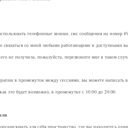
использовать телефонные звонки, смс сообщения на номер 89
те связаться со мной любыми работающими и доступными вам
я его не получила, пожалуйста, перезвоните мне в таком случ
терапии в промежуток между сессиями, вы можете написать 
как это будет возможно, в промежутке с 10:00 до 20:00.
али
организовать для себя пространство, где вы находитесь один