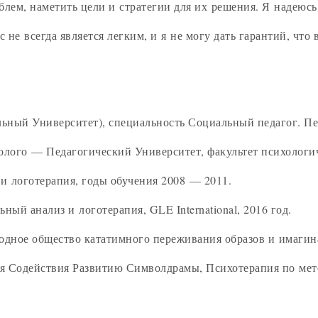
блем, наметить цели и стратегии для их решения. Я надеюсь
 не всегда является легким, и я не могу дать гарантий, что 
ный Университет), специальность Социальный педагог. Пед
ого — Педагогический Университет, факультет психологич
и логотерапия, годы обучения 2008 — 2011.
ый анализ и логотерапия, GLE International, 2016 год.
одное общество кататимного переживания образов и имагин
 Содействия Развитию Символдрамы, Психотерапия по мето