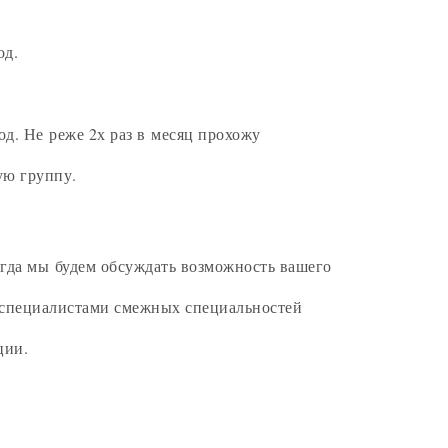
од.
д. Не реже 2х раз в месяц прохожу
ую группу.
огда мы будем обсуждать возможность вашего
и специалистами смежных специальностей
ции.